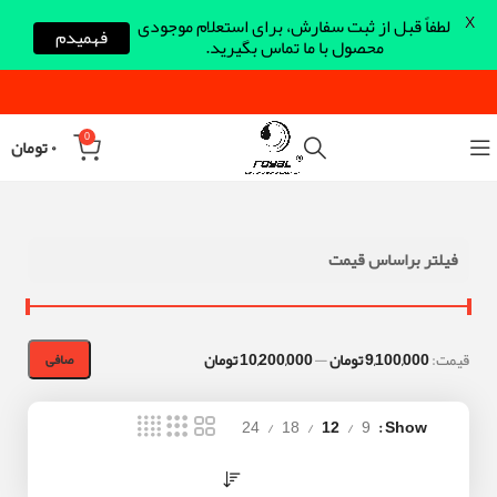
X
لطفاً قبل از ثبت سفارش، برای استعلام موجودی
فهمیدم
محصول با ما تماس بگیرید.
0
۰
تومان
فیلتر براساس قیمت
قيمت:
9,100,000 تومان
—
10,200,000 تومان
صافی
24
18
12
9
Show