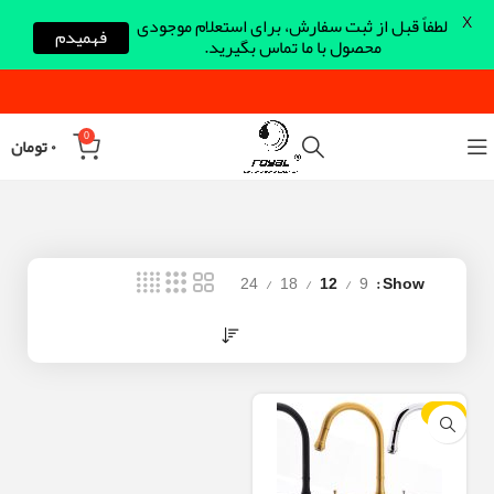
X
لطفاً قبل از ثبت سفارش، برای استعلام موجودی
فهمیدم
محصول با ما تماس بگیرید.
0
۰
تومان
24
18
12
9
Show
-23%