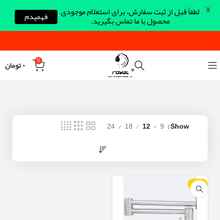
X
لطفاً قبل از ثبت سفارش، برای استعلام موجودی
فهمیدم
محصول با ما تماس بگیرید.
0
۰
تومان
24
18
12
9
Show
-24%