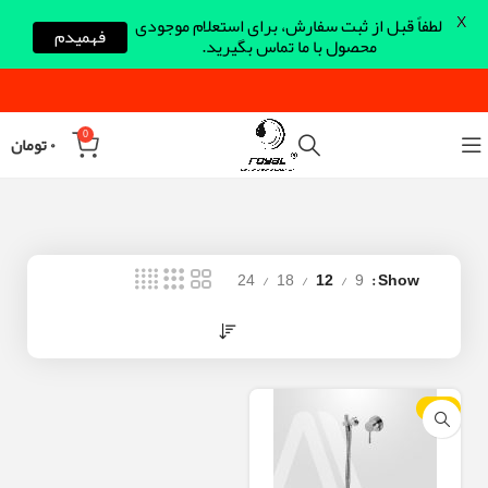
X
لطفاً قبل از ثبت سفارش، برای استعلام موجودی
فهمیدم
محصول با ما تماس بگیرید.
0
۰
تومان
24
18
12
9
Show
-23%