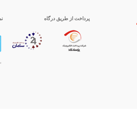
پرداخت از طریق درگاه
نم
 تماس
اینستاگرام
royal-group
021339