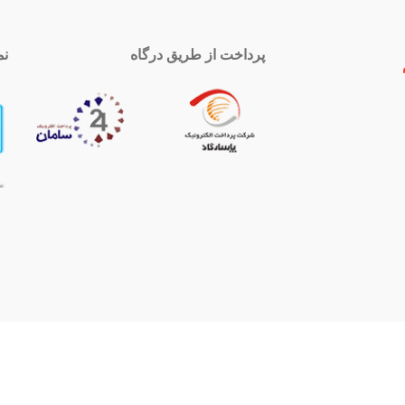
پرداخت از طریق درگاه
نم
 تماس
اینستاگرام
royal-group
021339