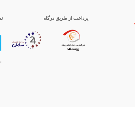
پرداخت از طریق درگاه
نم
 تماس
اینستاگرام
royal-group
021339