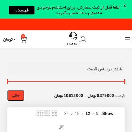
X
لطفاً قبل از ثبت سفارش، برای استعلام موجودی
فهمیدم
محصول با ما تماس بگیرید.
0
۰
تومان
فیلتر براساس قیمت
قيمت:
8,379,000 تومان
—
10,612,000 تومان
صافی
24
18
12
9
Show