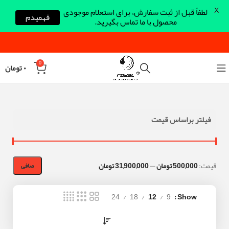
X
لطفاً قبل از ثبت سفارش، برای استعلام موجودی
فهمیدم
محصول با ما تماس بگیرید.
0
۰
تومان
فیلتر براساس قیمت
قيمت:
500,000 تومان
—
31,900,000 تومان
صافی
24
18
12
9
Show