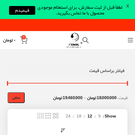
X
لطفاً قبل از ثبت سفارش، برای استعلام موجودی
فهمیدم
محصول با ما تماس بگیرید.
0
۰
تومان
فیلتر براساس قیمت
قيمت:
18,000,000 تومان
—
19,460,000 تومان
صافی
24
18
12
9
Show