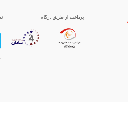
پرداخت از طریق درگاه
نم
 تماس
اینستاگرام
royal-group
021339