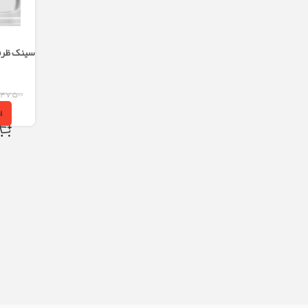
تک 
۴۷,۵۰۰
ا