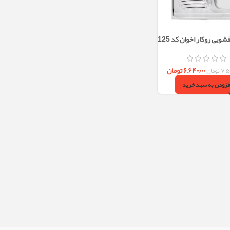
سینک ظرفشویی روکار اخوان کد 125
لگن 100 سانتی
۶,۶۴۰,۰۰۰
تومان
۷,۵
تومان
فزودن به سبد خرید