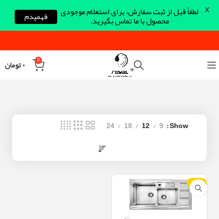
X
لطفاً قبل از ثبت سفارش، برای استعلام موجودی
فهمیدم
محصول با ما تماس بگیرید.
0
۰
تومان
24
18
12
9
Show
-12%