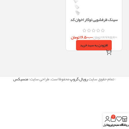
سینک ظرفشویی توکار اخوان کد
328S
۱۶,۵۰۰,۰۰۰
تومان
۱۸,۷۸۵,۸۰۰
تومان
افزودن به سبد خرید
©تمام حقوق سایت
رویال گروپ
محفوظ است. طراحی سایت:
منسیکس
0
روشگاه
علاقه مندی
سبد خرید
پروفایل