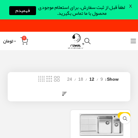
X
لطفاً قبل از ثبت سفارش، برای استعلام موجودی
فهمیدم
محصول با ما تماس بگیرید.
0
۰
تومان
24
18
12
9
Show
-12%