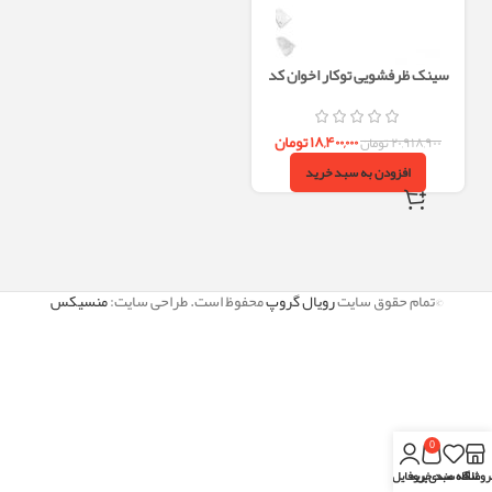
سینک ظرفشویی توکار اخوان کد
306S
۱۸,۴۰۰,۰۰۰
تومان
۲۰,۹۱۸,۹۰۰
تومان
افزودن به سبد خرید
©تمام حقوق سایت
رویال گروپ
محفوظ است. طراحی سایت:
منسیکس
0
روشگاه
علاقه مندی
سبد خرید
پروفایل