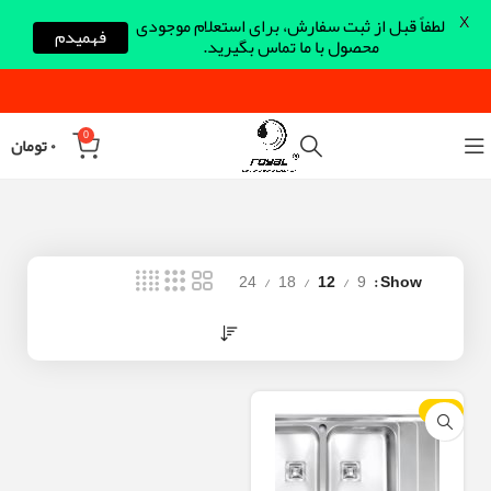
X
لطفاً قبل از ثبت سفارش، برای استعلام موجودی
فهمیدم
محصول با ما تماس بگیرید.
0
۰
تومان
24
18
12
9
Show
-12%