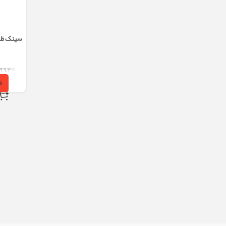
سینک ظرف
کد 403 استیل 304 تک لگن
۲۹۹,۴۰۰
ا