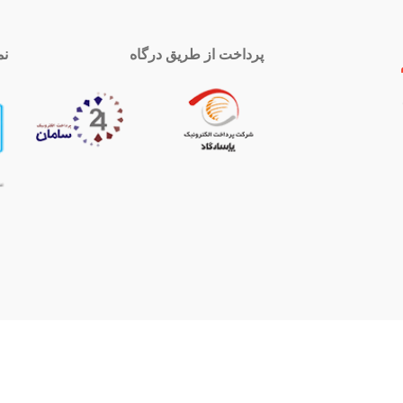
پرداخت از طریق درگاه
نم
 تماس
اینستاگرام
royal-group
021339