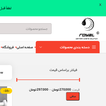
X
لطفاً قب
دسته بندی محصولات
صفحه اصلی
فروشگاه
فیلتر براساس قیمت
ow
قيمت:
270,000 تومان
—
297,000 تومان
-10%
صافی