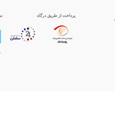
پرداخت از طریق درگاه
نم
 تماس
اینستاگرام
royal-group
021339