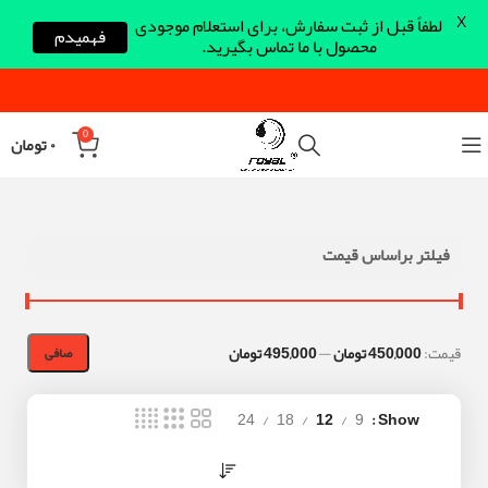
X
لطفاً قبل از ثبت سفارش، برای استعلام موجودی
فهمیدم
محصول با ما تماس بگیرید.
0
۰
تومان
فیلتر براساس قیمت
قيمت:
450,000 تومان
—
495,000 تومان
صافی
24
18
12
9
Show