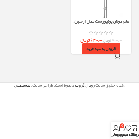
علم دوش یونیورست مدل آرسین –
سردوش هوا آب (فشاردهی بالا)
۶,۴۰۰,۰۰۰
تومان
۷,۰۰۰,۰۰۰
تومان
افزودن به سبد خرید
©تمام حقوق سایت
رویال گروپ
محفوظ است. طراحی سایت:
منسیکس
0
روشگاه
علاقه مندی
سبد خرید
پروفایل