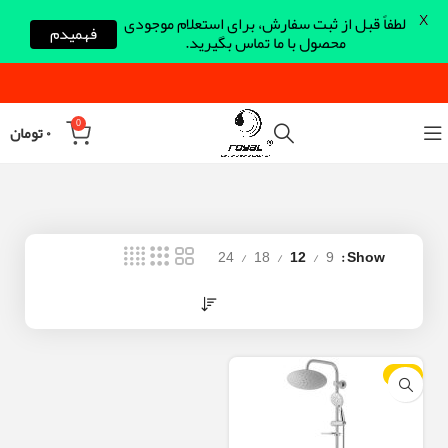
X
لطفاً قبل از ثبت سفارش، برای استعلام موجودی
فهمیدم
محصول با ما تماس بگیرید.
0
۰
تومان
24
18
12
9
Show
-9%