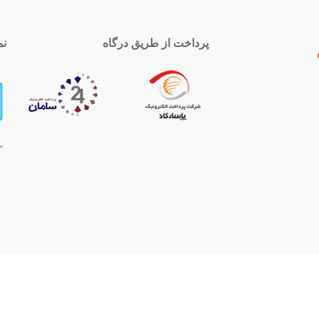
پرداخت از طریق درگاه
نم
 تماس
اینستاگرام
royal-group
021339