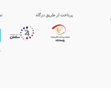
پرداخت از طریق درگاه
نم
 تماس
اینستاگرام
royal-group
021339