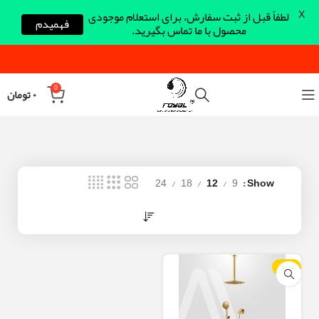
X
لطفاً قبل از ثبت سفارش، برای استعلام موجودی
فهمیدم
محصول با ما تماس بگیرید.
0
۰
تومان
24
18
12
9
Show
-23%