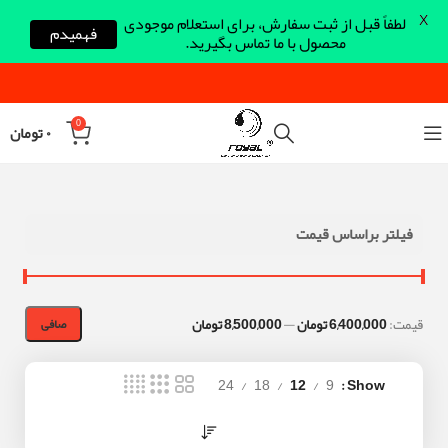
X
لطفاً قبل از ثبت سفارش، برای استعلام موجودی
فهمیدم
محصول با ما تماس بگیرید.
0
۰
تومان
فیلتر براساس قیمت
قيمت:
6,400,000 تومان
—
8,500,000 تومان
صافی
24
18
12
9
Show