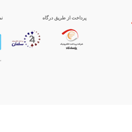
پرداخت از طریق درگاه
نم
 تماس
اینستاگرام
royal-group
021339