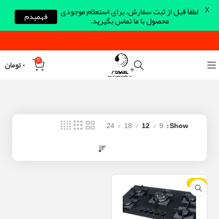
X
لطفاً قبل از ثبت سفارش، برای استعلام موجودی
فهمیدم
محصول با ما تماس بگیرید.
0
۰
تومان
24
18
12
9
Show
-12%