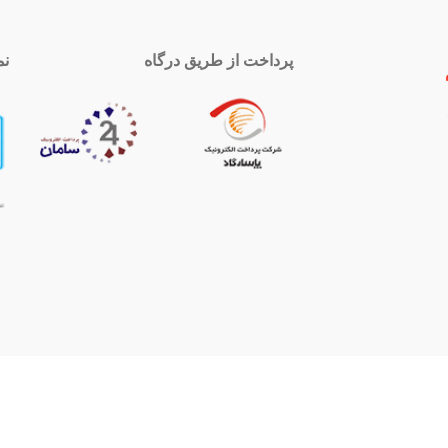
پرداخت از طریق درگاه
نم
 تماس
اینستاگرام
royal-group
021339