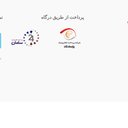
پرداخت از طریق درگاه
نم
 تماس
اینستاگرام
royal-group
021339