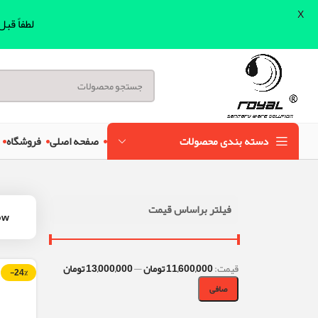
X
لطفاً قب
دسته بندی محصولات
صفحه اصلی
فروشگاه
فیلتر براساس قیمت
ow
قيمت:
11,600,000 تومان
—
13,000,000 تومان
-24%
صافی