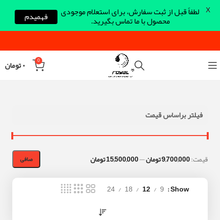
X
لطفاً قبل از ثبت سفارش، برای استعلام موجودی
فهمیدم
محصول با ما تماس بگیرید.
0
۰
تومان
فیلتر براساس قیمت
قيمت:
9,700,000 تومان
—
15,500,000 تومان
صافی
24
18
12
9
Show