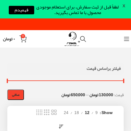
X
لطفاً قبل از ثبت سفارش، برای استعلام موجودی
فهمیدم
محصول با ما تماس بگیرید.
0
۰
تومان
فیلتر براساس قیمت
قيمت:
130,000 تومان
—
650,000 تومان
صافی
24
18
12
9
Show