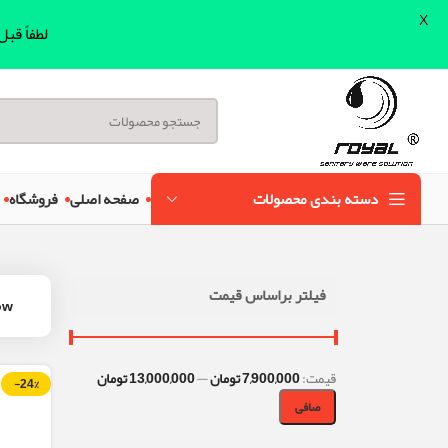
X
لطفاً قب
دسته بندی محصولات
صفحه اصلی
فروشگاه
فیلتر براساس قیمت
ow
قيمت:
7,900,000 تومان
—
13,000,000 تومان
-24%
صافی