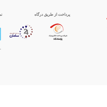
پرداخت از طریق درگاه
نم
 تماس
اینستاگرام
royal-group
021339