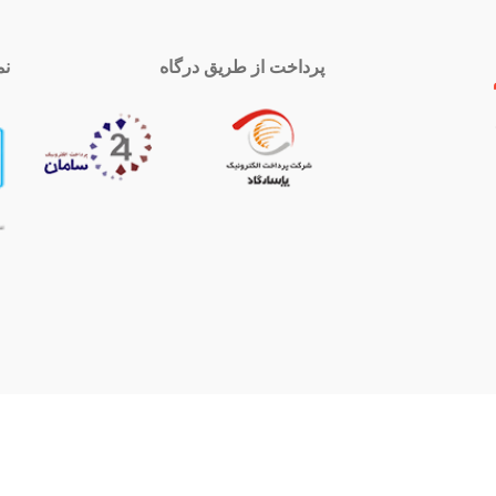
پرداخت از طریق درگاه
نم
 تماس
اینستاگرام
royal-group
021339